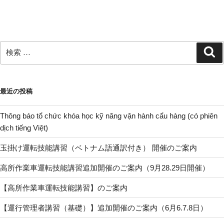
検
検
索
索:
最近の投稿
Thông báo tổ chức khóa học kỹ năng vận hành cẩu hàng (có phiên
dịch tiếng Việt)
玉掛け運転技能講習（ベトナム語通訳付き） 開催のご案内
高所作業車運転技能講習追加開催のご案内（9月28.29日開催）
【高所作業車運転技能講習】のご案内
【運行管理者講習（基礎）】追加開催のご案内（6月6.7.8日）