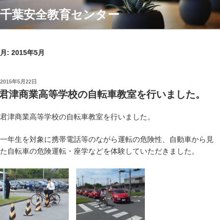
コ
千葉安全教育センター
ン
テ
ン
ツ
月:
2015年5月
へ
ス
投
2015年5月22日
キ
稿
君津商業高等学校の自転車教室を行いました。
ッ
日:
プ
君津商業高等学校の自転車教室を行いました。
一年生を対象に携帯電話等のながら運転の危険性、自動車から見
た自転車の危険運転・座学などを体験していただきました。