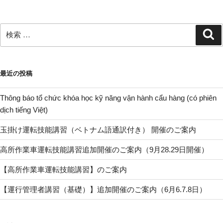
検
検
索
索:
最近の投稿
Thông báo tổ chức khóa học kỹ năng vận hành cẩu hàng (có phiên
dịch tiếng Việt)
玉掛け運転技能講習（ベトナム語通訳付き） 開催のご案内
高所作業車運転技能講習追加開催のご案内（9月28.29日開催）
【高所作業車運転技能講習】のご案内
【運行管理者講習（基礎）】追加開催のご案内（6月6.7.8日）