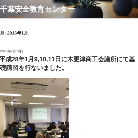
コ
千葉安全教育センター
ン
テ
ン
ツ
月:
2016年1月
へ
ス
投
2016年1月18日
キ
稿
平成28年1月9,10,11日に木更津商工会議所にて基
ッ
日:
礎講習を行ないました。
プ