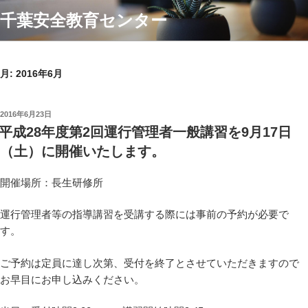
コ
千葉安全教育センター
ン
テ
ン
ツ
月:
2016年6月
へ
ス
投
2016年6月23日
キ
稿
平成28年度第2回運行管理者一般講習を9月17日
ッ
日:
（土）に開催いたします。
プ
開催場所：長生研修所
運行管理者等の指導講習を受講する際には事前の予約が必要で
す。
ご予約は定員に達し次第、受付を終了とさせていただきますので
お早目にお申し込みください。