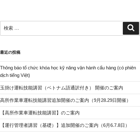
検
検
索
索:
最近の投稿
Thông báo tổ chức khóa học kỹ năng vận hành cẩu hàng (có phiên
dịch tiếng Việt)
玉掛け運転技能講習（ベトナム語通訳付き） 開催のご案内
高所作業車運転技能講習追加開催のご案内（9月28.29日開催）
【高所作業車運転技能講習】のご案内
【運行管理者講習（基礎）】追加開催のご案内（6月6.7.8日）