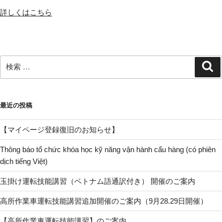
詳しくはこちら
検
検
索
索:
最近の投稿
【マイページ登録復旧のお知らせ】
Thông báo tổ chức khóa học kỹ năng vận hành cẩu hàng (có phiên
dịch tiếng Việt)
玉掛け運転技能講習（ベトナム語通訳付き） 開催のご案内
高所作業車運転技能講習追加開催のご案内（9月28.29日開催）
【高所作業車運転技能講習】のご案内