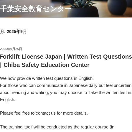
コ
千葉安全教育センター
ン
テ
ン
ツ
月:
2025年9月
へ
ス
投
2025年9月25日
キ
稿
Forklift License Japan | Written Test Questions
ッ
日:
| Chiba Safety Education Center
プ
We now provide written test questions in English.
For those who can communicate in Japanese daily but feel uncertain
about reading and writing, you may choose to take the written test in
English.
Please feel free to contact us for more details.
The training itself will be conducted as the regular course (in