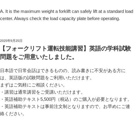
A. It is the maximum weight a forklift can safely lift at a standard load
center. Always check the load capacity plate before operating.
投
2025年9月25日
稿
【フォークリフト運転技能講習】英語の学科試験
日:
問題をご用意いたしました。
日本語で日常会話はできるものの、読み書きに不安がある方に
は、英語版の試験問題をご利用いただけます。
まずはご気軽にご相談ください。
・講習は通常講習をご受講いただけます。
・英語補助テキスト5,500円（税込）のご購入が必要となります。
・英語補助テキストは事前注文制となりますので、お早めにご連
絡ください。