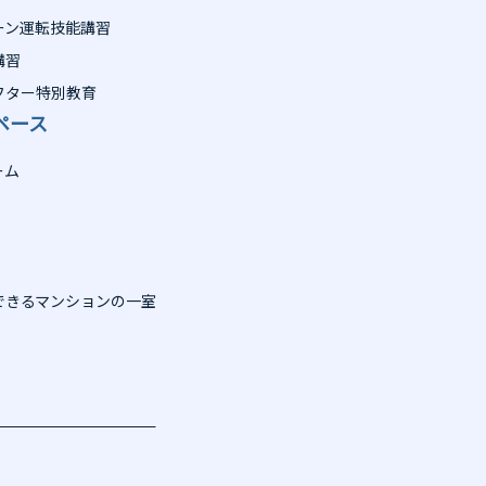
ーン運転技能講習
講習
フター特別教育
ペース
ーム
できるマンションの一室