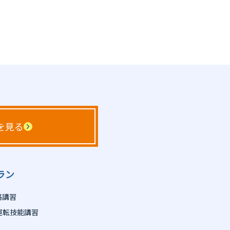
を見る
ラン
格講習
運転技能講習